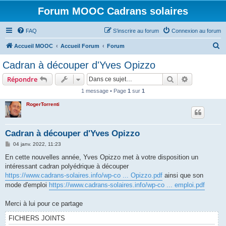
Forum MOOC Cadrans solaires
FAQ
S’inscrire au forum
Connexion au forum
R
Accueil MOOC
Accueil Forum
Forum
e
Cadran à découper d'Yves Opizzo
c
Rechercher
Recherche 
Répondre
h
1 message • Page
1
sur
1
e
RogerTorrenti
r
c
h
Cadran à découper d'Yves Opizzo
e
M
04 janv. 2022, 11:23
e
r
s
En cette nouvelles année, Yves Opizzo met à votre disposition un
s
intéressant cadran polyédrique à découper
a
g
https://www.cadrans-solaires.info/wp-co ... Opizzo.pdf
ainsi que son
e
mode d'emploi
https://www.cadrans-solaires.info/wp-co ... emploi.pdf
Merci à lui pour ce partage
FICHIERS JOINTS