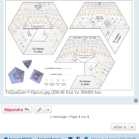
TriQuaQuin-Y-Opizzo.jpg (209.46 Kio) Vu 365483 fois
Répondre
1 message • Page
1
sur
1
Aller à
Accueil MOOC
Accueil Forum
Heures au format
UTC+02:00