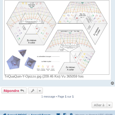
TriQuaQuin-Y-Opizzo.jpg (209.46 Kio) Vu 365059 fois
Répondre
1 message • Page
1
sur
1
Aller à
Accueil MOOC
Accueil Forum
Heures au format
UTC+02:00