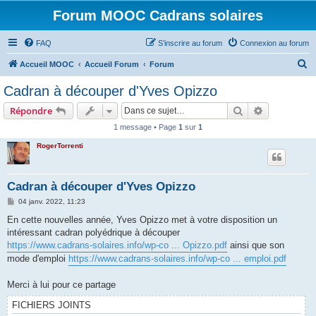
Forum MOOC Cadrans solaires
FAQ
S’inscrire au forum
Connexion au forum
R
Accueil MOOC
Accueil Forum
Forum
e
Cadran à découper d'Yves Opizzo
c
Rechercher
Recherche 
Répondre
h
1 message • Page
1
sur
1
e
RogerTorrenti
r
c
h
Cadran à découper d'Yves Opizzo
e
M
04 janv. 2022, 11:23
e
r
s
En cette nouvelles année, Yves Opizzo met à votre disposition un
s
intéressant cadran polyédrique à découper
a
g
https://www.cadrans-solaires.info/wp-co ... Opizzo.pdf
ainsi que son
e
mode d'emploi
https://www.cadrans-solaires.info/wp-co ... emploi.pdf
Merci à lui pour ce partage
FICHIERS JOINTS