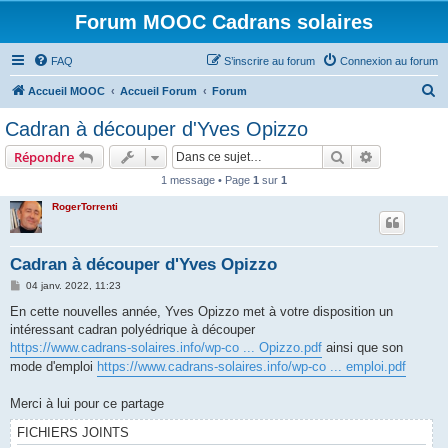
Forum MOOC Cadrans solaires
FAQ
S’inscrire au forum
Connexion au forum
R
Accueil MOOC
Accueil Forum
Forum
e
Cadran à découper d'Yves Opizzo
c
Rechercher
Recherche 
Répondre
h
1 message • Page
1
sur
1
e
RogerTorrenti
r
c
h
Cadran à découper d'Yves Opizzo
e
M
04 janv. 2022, 11:23
e
r
s
En cette nouvelles année, Yves Opizzo met à votre disposition un
s
intéressant cadran polyédrique à découper
a
g
https://www.cadrans-solaires.info/wp-co ... Opizzo.pdf
ainsi que son
e
mode d'emploi
https://www.cadrans-solaires.info/wp-co ... emploi.pdf
Merci à lui pour ce partage
FICHIERS JOINTS