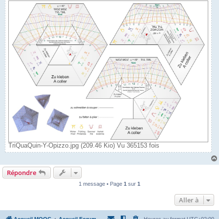
TriQuaQuin-Y-Opizzo.jpg (209.46 Kio) Vu 365153 fois
Répondre
1 message • Page
1
sur
1
Aller à
Accueil MOOC
Accueil Forum
Heures au format
UTC+02:00