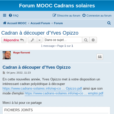
Forum MOOC Cadrans solaires
FAQ
S’inscrire au forum
Connexion au forum
R
Accueil MOOC
Accueil Forum
Forum
e
Cadran à découper d'Yves Opizzo
c
Rechercher
Recherche 
Répondre
h
1 message • Page
1
sur
1
e
RogerTorrenti
r
c
h
Cadran à découper d'Yves Opizzo
e
M
04 janv. 2022, 11:23
e
r
s
En cette nouvelles année, Yves Opizzo met à votre disposition un
s
intéressant cadran polyédrique à découper
a
g
https://www.cadrans-solaires.info/wp-co ... Opizzo.pdf
ainsi que son
e
mode d'emploi
https://www.cadrans-solaires.info/wp-co ... emploi.pdf
Merci à lui pour ce partage
FICHIERS JOINTS