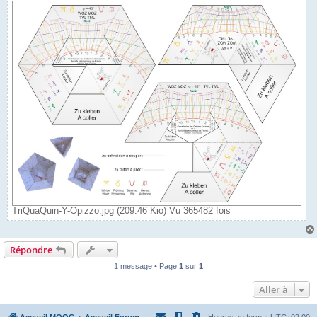
TriQuaQuin-Y-Opizzo.jpg (209.46 Kio) Vu 365482 fois
Répondre
1 message • Page
1
sur
1
Aller à
Accueil MOOC
Accueil Forum
Heures au format
UTC+02:00