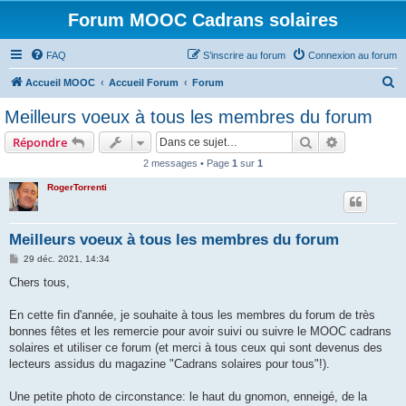
Forum MOOC Cadrans solaires
FAQ
S’inscrire au forum
Connexion au forum
R
Accueil MOOC
Accueil Forum
Forum
e
Meilleurs voeux à tous les membres du forum
c
Rechercher
Recherche 
Répondre
h
2 messages • Page
1
sur
1
e
RogerTorrenti
r
c
h
Meilleurs voeux à tous les membres du forum
e
M
29 déc. 2021, 14:34
e
r
s
Chers tous,
s
a
g
En cette fin d'année, je souhaite à tous les membres du forum de très
e
bonnes fêtes et les remercie pour avoir suivi ou suivre le MOOC cadrans
solaires et utiliser ce forum (et merci à tous ceux qui sont devenus des
lecteurs assidus du magazine "Cadrans solaires pour tous"!).
Une petite photo de circonstance: le haut du gnomon, enneigé, de la