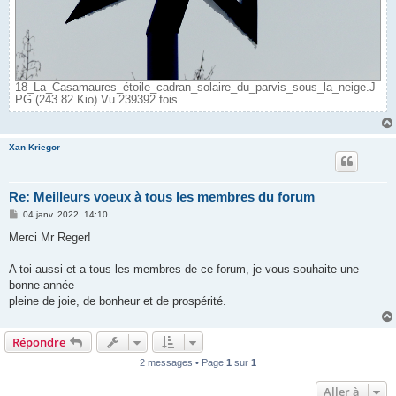
18_La_Casamaures_étoile_cadran_solaire_du_parvis_sous_la_neige.J
PG (243.82 Kio) Vu 239392 fois
Xan Kriegor
Re: Meilleurs voeux à tous les membres du forum
M
04 janv. 2022, 14:10
e
s
Merci Mr Reger!
s
a
g
A toi aussi et a tous les membres de ce forum, je vous souhaite une
e
bonne année
pleine de joie, de bonheur et de prospérité.
Répondre
2 messages • Page
1
sur
1
Aller à