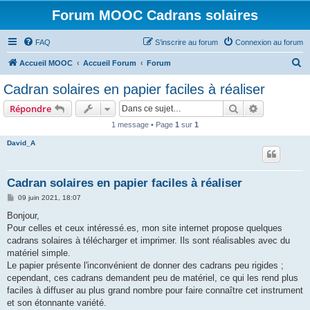
Forum MOOC Cadrans solaires
FAQ
S’inscrire au forum
Connexion au forum
R
Accueil MOOC
Accueil Forum
Forum
e
Cadran solaires en papier faciles à réaliser
c
Rechercher
Recherche 
Répondre
h
1 message • Page
1
sur
1
e
David_A
r
c
h
Cadran solaires en papier faciles à réaliser
e
M
09 juin 2021, 18:07
e
r
s
Bonjour,
s
Pour celles et ceux intéressé.es, mon site internet propose quelques
a
g
cadrans solaires à télécharger et imprimer. Ils sont réalisables avec du
e
matériel simple.
Le papier présente l'inconvénient de donner des cadrans peu rigides ;
cependant, ces cadrans demandent peu de matériel, ce qui les rend plus
faciles à diffuser au plus grand nombre pour faire connaître cet instrument
et son étonnante variété.