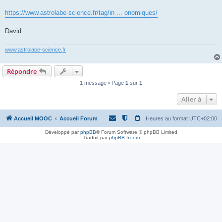
https://www.astrolabe-science.fr/tag/in ... onomiques/
David
www.astrolabe-science.fr
Répondre
1 message • Page
1
sur
1
Aller à
Accueil MOOC
Accueil Forum
Heures au format
UTC+02:00
Développé par
phpBB
® Forum Software © phpBB Limited
Traduit par
phpBB-fr.com