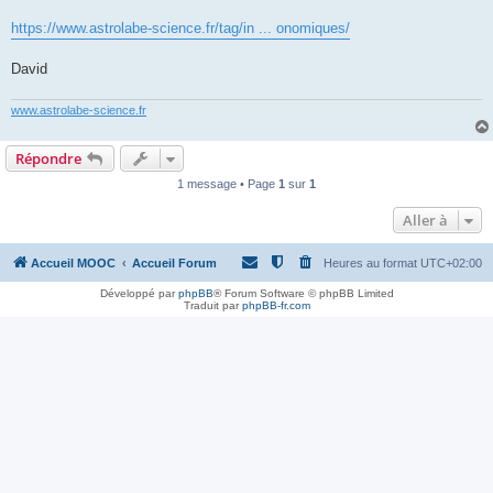
https://www.astrolabe-science.fr/tag/in ... onomiques/
David
www.astrolabe-science.fr
Répondre
1 message • Page
1
sur
1
Aller à
Accueil MOOC
Accueil Forum
Heures au format
UTC+02:00
Développé par
phpBB
® Forum Software © phpBB Limited
Traduit par
phpBB-fr.com