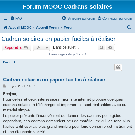
Forum MOOC Cadrans solaires
FAQ
S’inscrire au forum
Connexion au forum
R
Accueil MOOC
Accueil Forum
Forum
e
Cadran solaires en papier faciles à réaliser
c
Rechercher
Recherche 
Répondre
h
1 message • Page
1
sur
1
e
David_A
r
c
h
Cadran solaires en papier faciles à réaliser
e
M
09 juin 2021, 18:07
e
r
s
Bonjour,
s
Pour celles et ceux intéressé.es, mon site internet propose quelques
a
g
cadrans solaires à télécharger et imprimer. Ils sont réalisables avec du
e
matériel simple.
Le papier présente l'inconvénient de donner des cadrans peu rigides ;
cependant, ces cadrans demandent peu de matériel, ce qui les rend plus
faciles à diffuser au plus grand nombre pour faire connaître cet instrument
et son étonnante variété.