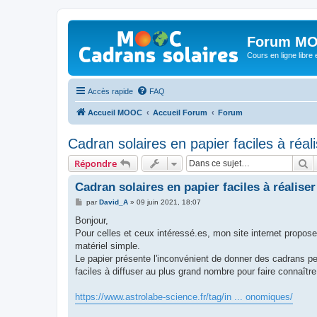
Forum MO
Cours en ligne libre e
Accès rapide
FAQ
Accueil MOOC
Accueil Forum
Forum
Cadran solaires en papier faciles à réal
R
Répondre
Cadran solaires en papier faciles à réaliser
M
par
David_A
»
09 juin 2021, 18:07
e
s
Bonjour,
s
Pour celles et ceux intéressé.es, mon site internet propose
a
g
matériel simple.
e
Le papier présente l'inconvénient de donner des cadrans pe
faciles à diffuser au plus grand nombre pour faire connaîtr
https://www.astrolabe-science.fr/tag/in ... onomiques/