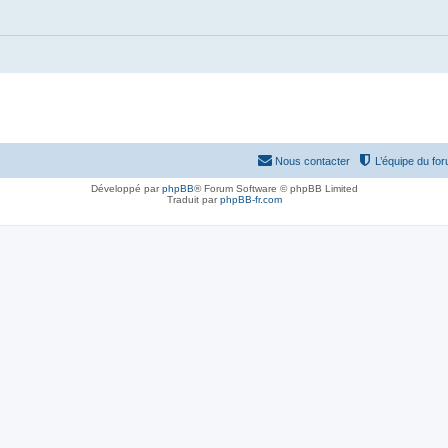
Nous contacter
L’équipe du fo
Développé par
phpBB
® Forum Software © phpBB Limited
Traduit par
phpBB-fr.com