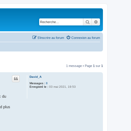
Rechercher
Recherche avancé
S’inscrire au forum
Connexion au forum
1 message • Page
1
sur
1
David_A
Messages :
8
Enregistré le :
03 mai 2021, 19:53
c du
d plus