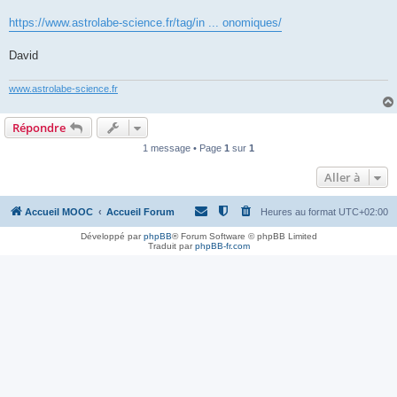
https://www.astrolabe-science.fr/tag/in ... onomiques/
David
www.astrolabe-science.fr
Répondre
1 message • Page
1
sur
1
Aller à
Accueil MOOC
Accueil Forum
Heures au format
UTC+02:00
Développé par
phpBB
® Forum Software © phpBB Limited
Traduit par
phpBB-fr.com