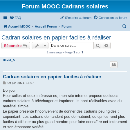
Forum MOOC Cadrans solaires
FAQ
S’inscrire au forum
Connexion au forum
R
Accueil MOOC
Accueil Forum
Forum
e
Cadran solaires en papier faciles à réaliser
c
Rechercher
Recherche 
Répondre
h
1 message • Page
1
sur
1
e
David_A
r
c
h
Cadran solaires en papier faciles à réaliser
e
M
09 juin 2021, 18:07
e
r
s
Bonjour,
s
Pour celles et ceux intéressé.es, mon site internet propose quelques
a
g
cadrans solaires à télécharger et imprimer. Ils sont réalisables avec du
e
matériel simple.
Le papier présente l'inconvénient de donner des cadrans peu rigides ;
cependant, ces cadrans demandent peu de matériel, ce qui les rend plus
faciles à diffuser au plus grand nombre pour faire connaître cet instrument
et son étonnante variété.