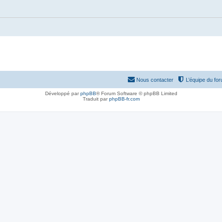
Nous contacter
L’équipe du fo
Développé par
phpBB
® Forum Software © phpBB Limited
Traduit par
phpBB-fr.com