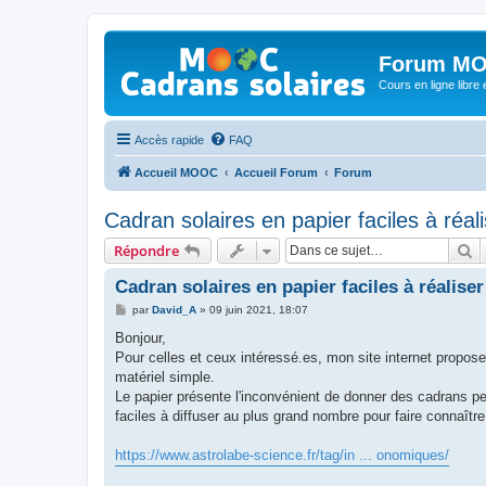
Forum MO
Cours en ligne libre e
Accès rapide
FAQ
Accueil MOOC
Accueil Forum
Forum
Cadran solaires en papier faciles à réal
R
Répondre
Cadran solaires en papier faciles à réaliser
M
par
David_A
»
09 juin 2021, 18:07
e
s
Bonjour,
s
Pour celles et ceux intéressé.es, mon site internet propose
a
g
matériel simple.
e
Le papier présente l'inconvénient de donner des cadrans pe
faciles à diffuser au plus grand nombre pour faire connaîtr
https://www.astrolabe-science.fr/tag/in ... onomiques/