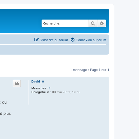
Rechercher
Recherche avancé
S’inscrire au forum
Connexion au forum
1 message • Page
1
sur
1
David_A
Messages :
8
Enregistré le :
03 mai 2021, 19:53
c du
d plus