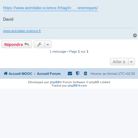
https://www.astrolabe-science.fr/tag/in ... onomiques/
David
www.astrolabe-science.fr
Répondre
1 message • Page
1
sur
1
Aller à
Accueil MOOC
Accueil Forum
Heures au format
UTC+02:00
Développé par
phpBB
® Forum Software © phpBB Limited
Traduit par
phpBB-fr.com