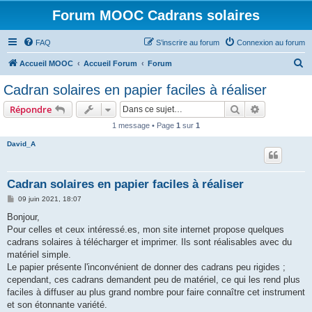
Forum MOOC Cadrans solaires
FAQ
S’inscrire au forum
Connexion au forum
R
Accueil MOOC
Accueil Forum
Forum
e
Cadran solaires en papier faciles à réaliser
c
Rechercher
Recherche 
Répondre
h
1 message • Page
1
sur
1
e
David_A
r
c
h
Cadran solaires en papier faciles à réaliser
e
M
09 juin 2021, 18:07
e
r
s
Bonjour,
s
Pour celles et ceux intéressé.es, mon site internet propose quelques
a
g
cadrans solaires à télécharger et imprimer. Ils sont réalisables avec du
e
matériel simple.
Le papier présente l'inconvénient de donner des cadrans peu rigides ;
cependant, ces cadrans demandent peu de matériel, ce qui les rend plus
faciles à diffuser au plus grand nombre pour faire connaître cet instrument
et son étonnante variété.