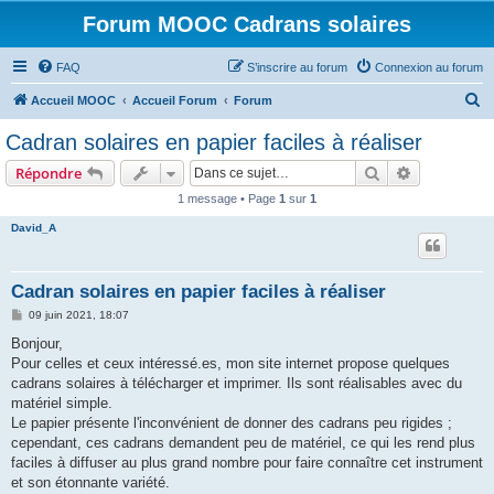
Forum MOOC Cadrans solaires
FAQ
S’inscrire au forum
Connexion au forum
R
Accueil MOOC
Accueil Forum
Forum
e
Cadran solaires en papier faciles à réaliser
c
Rechercher
Recherche 
Répondre
h
1 message • Page
1
sur
1
e
David_A
r
c
h
Cadran solaires en papier faciles à réaliser
e
M
09 juin 2021, 18:07
e
r
s
Bonjour,
s
Pour celles et ceux intéressé.es, mon site internet propose quelques
a
g
cadrans solaires à télécharger et imprimer. Ils sont réalisables avec du
e
matériel simple.
Le papier présente l'inconvénient de donner des cadrans peu rigides ;
cependant, ces cadrans demandent peu de matériel, ce qui les rend plus
faciles à diffuser au plus grand nombre pour faire connaître cet instrument
et son étonnante variété.