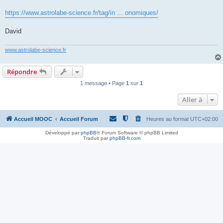
https://www.astrolabe-science.fr/tag/in ... onomiques/
David
www.astrolabe-science.fr
Répondre
1 message • Page
1
sur
1
Aller à
Accueil MOOC
Accueil Forum
Heures au format
UTC+02:00
Développé par
phpBB
® Forum Software © phpBB Limited
Traduit par
phpBB-fr.com