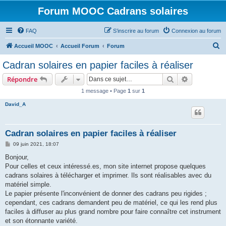
Forum MOOC Cadrans solaires
FAQ
S’inscrire au forum
Connexion au forum
R
Accueil MOOC
Accueil Forum
Forum
e
Cadran solaires en papier faciles à réaliser
c
Rechercher
Recherche 
Répondre
h
1 message • Page
1
sur
1
e
David_A
r
c
h
Cadran solaires en papier faciles à réaliser
e
M
09 juin 2021, 18:07
e
r
s
Bonjour,
s
Pour celles et ceux intéressé.es, mon site internet propose quelques
a
g
cadrans solaires à télécharger et imprimer. Ils sont réalisables avec du
e
matériel simple.
Le papier présente l'inconvénient de donner des cadrans peu rigides ;
cependant, ces cadrans demandent peu de matériel, ce qui les rend plus
faciles à diffuser au plus grand nombre pour faire connaître cet instrument
et son étonnante variété.