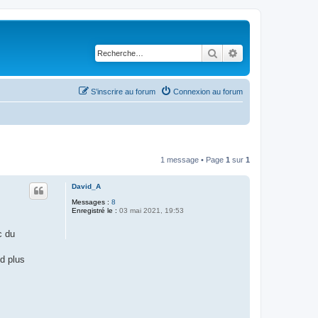
Rechercher
Recherche avancé
S’inscrire au forum
Connexion au forum
1 message • Page
1
sur
1
David_A
Messages :
8
Enregistré le :
03 mai 2021, 19:53
c du
d plus