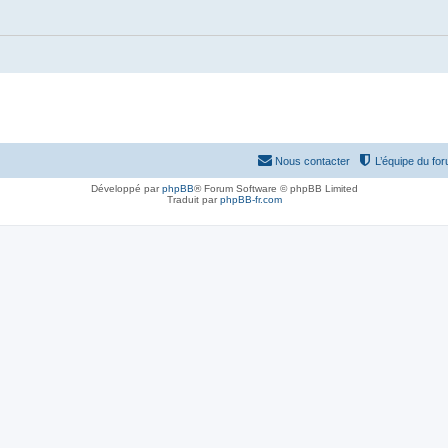
Nous contacter
L’équipe du fo
Développé par
phpBB
® Forum Software © phpBB Limited
Traduit par
phpBB-fr.com