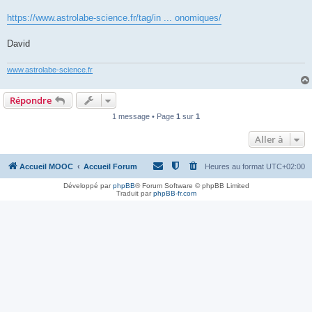
https://www.astrolabe-science.fr/tag/in ... onomiques/
David
www.astrolabe-science.fr
Répondre
1 message • Page
1
sur
1
Aller à
Accueil MOOC
Accueil Forum
Heures au format
UTC+02:00
Développé par
phpBB
® Forum Software © phpBB Limited
Traduit par
phpBB-fr.com