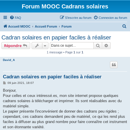
Forum MOOC Cadrans solaires
FAQ
S’inscrire au forum
Connexion au forum
R
Accueil MOOC
Accueil Forum
Forum
e
Cadran solaires en papier faciles à réaliser
c
Rechercher
Recherche 
Répondre
h
1 message • Page
1
sur
1
e
David_A
r
c
h
Cadran solaires en papier faciles à réaliser
e
M
09 juin 2021, 18:07
e
r
s
Bonjour,
s
Pour celles et ceux intéressé.es, mon site internet propose quelques
a
g
cadrans solaires à télécharger et imprimer. Ils sont réalisables avec du
e
matériel simple.
Le papier présente l'inconvénient de donner des cadrans peu rigides ;
cependant, ces cadrans demandent peu de matériel, ce qui les rend plus
faciles à diffuser au plus grand nombre pour faire connaître cet instrument
et son étonnante variété.