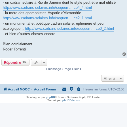
- un cadran solaire à Rio de Janeiro dont le style peut être mal utilisé
http://www.cadrans-solaires.info/sequen ... ce4_4.html
- la mère des gnomonistes Hypatie d'Alexandrie
http://www.cadrans-solaires.info/sequen ... ce2_1.html
- un monumental et poétique cadran solaire, éphémère et peu
écologique...
http://www.cadrans-solaires.info/sequen ... ce0_2.html
- et bien d'autres choses encore...
Bien cordialement
Roger Torrenti
Répondre
1 message • Page
1
sur
1
Aller à
Accueil MOOC
Accueil Forum
Heures au format
UTC+02:00
Développé par
phpBB
® Forum Software © phpBB Limited
Traduit par
phpBB-fr.com