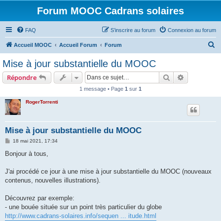
Forum MOOC Cadrans solaires
FAQ
S’inscrire au forum
Connexion au forum
R
Accueil MOOC
Accueil Forum
Forum
e
Mise à jour substantielle du MOOC
c
Rechercher
Recherche 
Répondre
h
1 message • Page
1
sur
1
e
RogerTorrenti
r
c
h
Mise à jour substantielle du MOOC
e
M
18 mai 2021, 17:34
e
r
s
Bonjour à tous,
s
a
g
J'ai procédé ce jour à une mise à jour substantielle du MOOC (nouveaux
e
contenus, nouvelles illustrations).
Découvrez par exemple:
- une bouée située sur un point très particulier du globe
http://www.cadrans-solaires.info/sequen ... itude.html