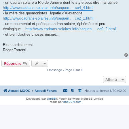
- un cadran solaire à Rio de Janeiro dont le style peut être mal utilisé
http://www.cadrans-solaires.info/sequen ... ce4_4.html
- la mère des gnomonistes Hypatie d'Alexandrie
http://www.cadrans-solaires.info/sequen ... ce2_1.html
- un monumental et poétique cadran solaire, éphémère et peu
écologique...
http://www.cadrans-solaires.info/sequen ... ce0_2.html
- et bien d'autres choses encore...
Bien cordialement
Roger Torrenti
Répondre
1 message • Page
1
sur
1
Aller à
Accueil MOOC
Accueil Forum
Heures au format
UTC+02:00
Développé par
phpBB
® Forum Software © phpBB Limited
Traduit par
phpBB-fr.com