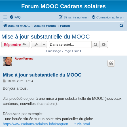
Forum MOOC Cadrans solaires
FAQ
S’inscrire au forum
Connexion au forum
R
Accueil MOOC
Accueil Forum
Forum
e
Mise à jour substantielle du MOOC
c
Rechercher
Recherche 
Répondre
h
1 message • Page
1
sur
1
e
RogerTorrenti
r
c
h
Mise à jour substantielle du MOOC
e
M
18 mai 2021, 17:34
e
r
s
Bonjour à tous,
s
a
g
J'ai procédé ce jour à une mise à jour substantielle du MOOC (nouveaux
e
contenus, nouvelles illustrations).
Découvrez par exemple:
- une bouée située sur un point très particulier du globe
http://www.cadrans-solaires.info/sequen ... itude.html