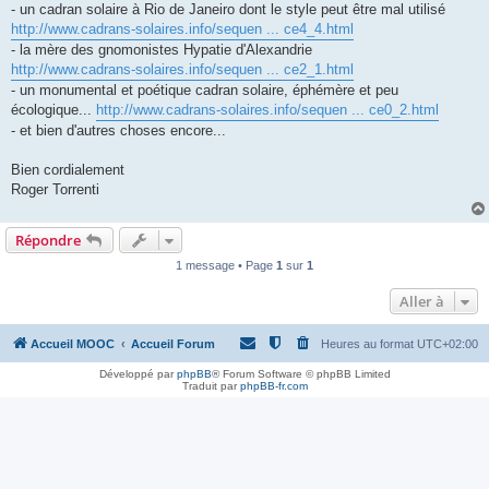
- un cadran solaire à Rio de Janeiro dont le style peut être mal utilisé
http://www.cadrans-solaires.info/sequen ... ce4_4.html
- la mère des gnomonistes Hypatie d'Alexandrie
http://www.cadrans-solaires.info/sequen ... ce2_1.html
- un monumental et poétique cadran solaire, éphémère et peu
écologique...
http://www.cadrans-solaires.info/sequen ... ce0_2.html
- et bien d'autres choses encore...
Bien cordialement
Roger Torrenti
Répondre
1 message • Page
1
sur
1
Aller à
Accueil MOOC
Accueil Forum
Heures au format
UTC+02:00
Développé par
phpBB
® Forum Software © phpBB Limited
Traduit par
phpBB-fr.com