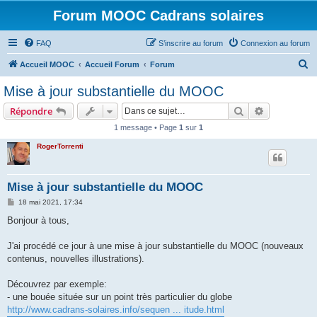
Forum MOOC Cadrans solaires
FAQ
S’inscrire au forum
Connexion au forum
R
Accueil MOOC
Accueil Forum
Forum
e
Mise à jour substantielle du MOOC
c
Rechercher
Recherche 
Répondre
h
1 message • Page
1
sur
1
e
RogerTorrenti
r
c
h
Mise à jour substantielle du MOOC
e
M
18 mai 2021, 17:34
e
r
s
Bonjour à tous,
s
a
g
J'ai procédé ce jour à une mise à jour substantielle du MOOC (nouveaux
e
contenus, nouvelles illustrations).
Découvrez par exemple:
- une bouée située sur un point très particulier du globe
http://www.cadrans-solaires.info/sequen ... itude.html