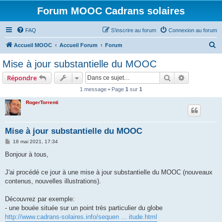
Forum MOOC Cadrans solaires
FAQ
S’inscrire au forum
Connexion au forum
R
Accueil MOOC
Accueil Forum
Forum
e
Mise à jour substantielle du MOOC
c
Rechercher
Recherche 
Répondre
h
1 message • Page
1
sur
1
e
RogerTorrenti
r
c
h
Mise à jour substantielle du MOOC
e
M
18 mai 2021, 17:34
e
r
s
Bonjour à tous,
s
a
g
J'ai procédé ce jour à une mise à jour substantielle du MOOC (nouveaux
e
contenus, nouvelles illustrations).
Découvrez par exemple:
- une bouée située sur un point très particulier du globe
http://www.cadrans-solaires.info/sequen ... itude.html