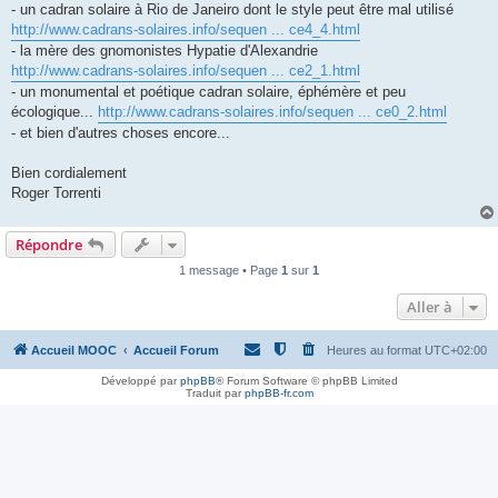
- un cadran solaire à Rio de Janeiro dont le style peut être mal utilisé
http://www.cadrans-solaires.info/sequen ... ce4_4.html
- la mère des gnomonistes Hypatie d'Alexandrie
http://www.cadrans-solaires.info/sequen ... ce2_1.html
- un monumental et poétique cadran solaire, éphémère et peu
écologique...
http://www.cadrans-solaires.info/sequen ... ce0_2.html
- et bien d'autres choses encore...
Bien cordialement
Roger Torrenti
Répondre
1 message • Page
1
sur
1
Aller à
Accueil MOOC
Accueil Forum
Heures au format
UTC+02:00
Développé par
phpBB
® Forum Software © phpBB Limited
Traduit par
phpBB-fr.com