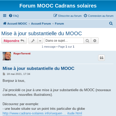
Forum MOOC Cadrans solaires
FAQ
S’inscrire au forum
Connexion au forum
R
Accueil MOOC
Accueil Forum
Forum
e
Mise à jour substantielle du MOOC
c
Rechercher
Recherche 
Répondre
h
1 message • Page
1
sur
1
e
RogerTorrenti
r
c
h
Mise à jour substantielle du MOOC
e
M
18 mai 2021, 17:34
e
r
s
Bonjour à tous,
s
a
g
J'ai procédé ce jour à une mise à jour substantielle du MOOC (nouveaux
e
contenus, nouvelles illustrations).
Découvrez par exemple:
- une bouée située sur un point très particulier du globe
http://www.cadrans-solaires.info/sequen ... itude.html