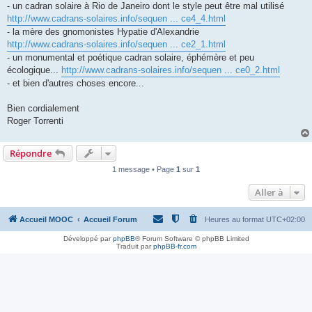
- un cadran solaire à Rio de Janeiro dont le style peut être mal utilisé
http://www.cadrans-solaires.info/sequen ... ce4_4.html
- la mère des gnomonistes Hypatie d'Alexandrie
http://www.cadrans-solaires.info/sequen ... ce2_1.html
- un monumental et poétique cadran solaire, éphémère et peu
écologique...
http://www.cadrans-solaires.info/sequen ... ce0_2.html
- et bien d'autres choses encore...
Bien cordialement
Roger Torrenti
Répondre
1 message • Page
1
sur
1
Aller à
Accueil MOOC
Accueil Forum
Heures au format
UTC+02:00
Développé par
phpBB
® Forum Software © phpBB Limited
Traduit par
phpBB-fr.com