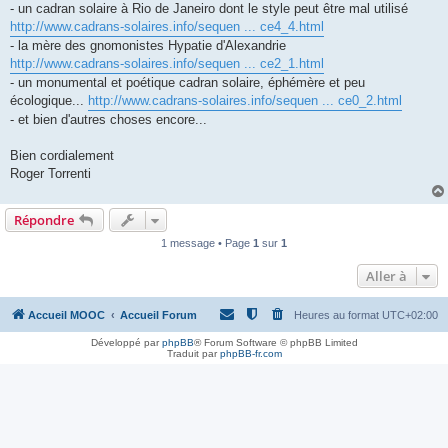
- un cadran solaire à Rio de Janeiro dont le style peut être mal utilisé
http://www.cadrans-solaires.info/sequen ... ce4_4.html
- la mère des gnomonistes Hypatie d'Alexandrie
http://www.cadrans-solaires.info/sequen ... ce2_1.html
- un monumental et poétique cadran solaire, éphémère et peu
écologique...
http://www.cadrans-solaires.info/sequen ... ce0_2.html
- et bien d'autres choses encore...
Bien cordialement
Roger Torrenti
Répondre
1 message • Page
1
sur
1
Aller à
Accueil MOOC
Accueil Forum
Heures au format
UTC+02:00
Développé par
phpBB
® Forum Software © phpBB Limited
Traduit par
phpBB-fr.com