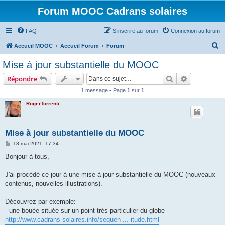
Forum MOOC Cadrans solaires
FAQ
S’inscrire au forum
Connexion au forum
R
Accueil MOOC
Accueil Forum
Forum
e
Mise à jour substantielle du MOOC
c
Rechercher
Recherche 
Répondre
h
1 message • Page
1
sur
1
e
RogerTorrenti
r
c
h
Mise à jour substantielle du MOOC
e
M
18 mai 2021, 17:34
e
r
s
Bonjour à tous,
s
a
g
J'ai procédé ce jour à une mise à jour substantielle du MOOC (nouveaux
e
contenus, nouvelles illustrations).
Découvrez par exemple:
- une bouée située sur un point très particulier du globe
http://www.cadrans-solaires.info/sequen ... itude.html