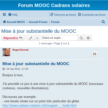
Forum MOOC Cadrans solaires
FAQ
S’inscrire au forum
Connexion au forum
R
Accueil MOOC
Accueil Forum
Forum
e
Mise à jour substantielle du MOOC
c
Rechercher
Recherche 
Répondre
h
1 message • Page
1
sur
1
e
RogerTorrenti
r
c
h
Mise à jour substantielle du MOOC
e
M
18 mai 2021, 17:34
e
r
s
Bonjour à tous,
s
a
g
J'ai procédé ce jour à une mise à jour substantielle du MOOC (nouveaux
e
contenus, nouvelles illustrations).
Découvrez par exemple:
- une bouée située sur un point très particulier du globe
http://www.cadrans-solaires.info/sequen ... itude.html