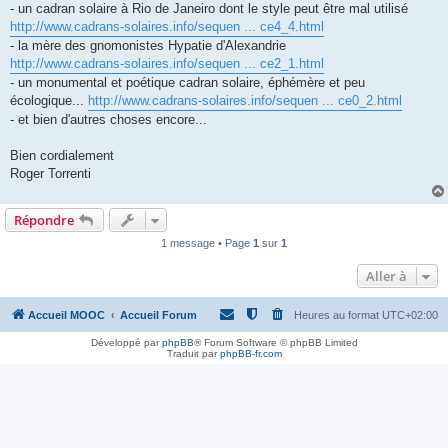
- un cadran solaire à Rio de Janeiro dont le style peut être mal utilisé
http://www.cadrans-solaires.info/sequen ... ce4_4.html
- la mère des gnomonistes Hypatie d'Alexandrie
http://www.cadrans-solaires.info/sequen ... ce2_1.html
- un monumental et poétique cadran solaire, éphémère et peu
écologique...
http://www.cadrans-solaires.info/sequen ... ce0_2.html
- et bien d'autres choses encore...
Bien cordialement
Roger Torrenti
Répondre
1 message • Page
1
sur
1
Aller à
Accueil MOOC
Accueil Forum
Heures au format
UTC+02:00
Développé par
phpBB
® Forum Software © phpBB Limited
Traduit par
phpBB-fr.com