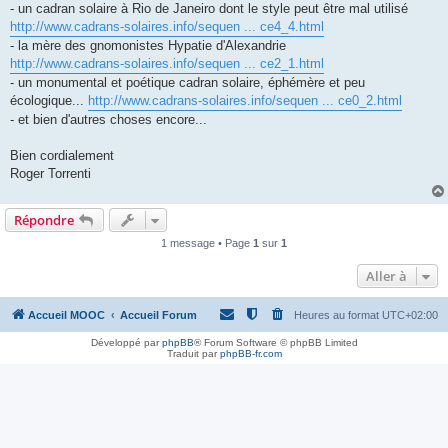
- un cadran solaire à Rio de Janeiro dont le style peut être mal utilisé
http://www.cadrans-solaires.info/sequen ... ce4_4.html
- la mère des gnomonistes Hypatie d'Alexandrie
http://www.cadrans-solaires.info/sequen ... ce2_1.html
- un monumental et poétique cadran solaire, éphémère et peu
écologique...
http://www.cadrans-solaires.info/sequen ... ce0_2.html
- et bien d'autres choses encore...
Bien cordialement
Roger Torrenti
Répondre
1 message • Page
1
sur
1
Aller à
Accueil MOOC
Accueil Forum
Heures au format
UTC+02:00
Développé par
phpBB
® Forum Software © phpBB Limited
Traduit par
phpBB-fr.com