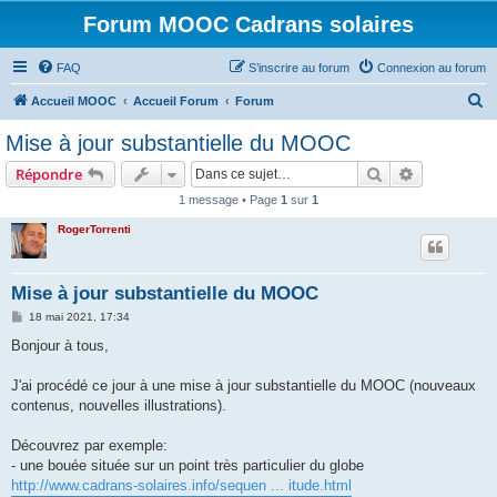
Forum MOOC Cadrans solaires
FAQ
S’inscrire au forum
Connexion au forum
R
Accueil MOOC
Accueil Forum
Forum
e
Mise à jour substantielle du MOOC
c
Rechercher
Recherche 
Répondre
h
1 message • Page
1
sur
1
e
RogerTorrenti
r
c
h
Mise à jour substantielle du MOOC
e
M
18 mai 2021, 17:34
e
r
s
Bonjour à tous,
s
a
g
J'ai procédé ce jour à une mise à jour substantielle du MOOC (nouveaux
e
contenus, nouvelles illustrations).
Découvrez par exemple:
- une bouée située sur un point très particulier du globe
http://www.cadrans-solaires.info/sequen ... itude.html