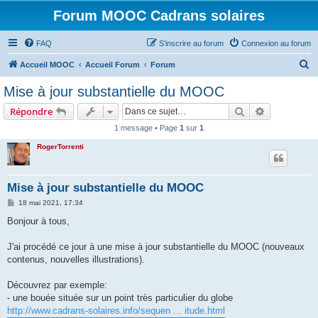
Forum MOOC Cadrans solaires
FAQ
S’inscrire au forum
Connexion au forum
R
Accueil MOOC
Accueil Forum
Forum
e
Mise à jour substantielle du MOOC
c
Rechercher
Recherche 
Répondre
h
1 message • Page
1
sur
1
e
RogerTorrenti
r
c
h
Mise à jour substantielle du MOOC
e
M
18 mai 2021, 17:34
e
r
s
Bonjour à tous,
s
a
g
J'ai procédé ce jour à une mise à jour substantielle du MOOC (nouveaux
e
contenus, nouvelles illustrations).
Découvrez par exemple:
- une bouée située sur un point très particulier du globe
http://www.cadrans-solaires.info/sequen ... itude.html