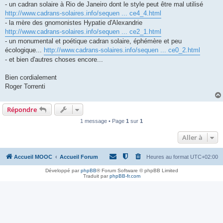
- un cadran solaire à Rio de Janeiro dont le style peut être mal utilisé
http://www.cadrans-solaires.info/sequen ... ce4_4.html
- la mère des gnomonistes Hypatie d'Alexandrie
http://www.cadrans-solaires.info/sequen ... ce2_1.html
- un monumental et poétique cadran solaire, éphémère et peu
écologique...
http://www.cadrans-solaires.info/sequen ... ce0_2.html
- et bien d'autres choses encore...
Bien cordialement
Roger Torrenti
Répondre
1 message • Page
1
sur
1
Aller à
Accueil MOOC
Accueil Forum
Heures au format
UTC+02:00
Développé par
phpBB
® Forum Software © phpBB Limited
Traduit par
phpBB-fr.com