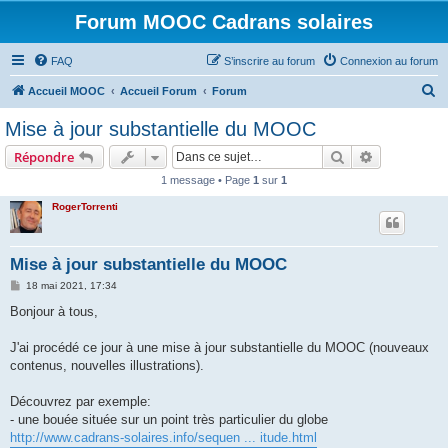
Forum MOOC Cadrans solaires
FAQ
S’inscrire au forum
Connexion au forum
R
Accueil MOOC
Accueil Forum
Forum
e
Mise à jour substantielle du MOOC
c
Rechercher
Recherche 
Répondre
h
1 message • Page
1
sur
1
e
RogerTorrenti
r
c
h
Mise à jour substantielle du MOOC
e
M
18 mai 2021, 17:34
e
r
s
Bonjour à tous,
s
a
g
J'ai procédé ce jour à une mise à jour substantielle du MOOC (nouveaux
e
contenus, nouvelles illustrations).
Découvrez par exemple:
- une bouée située sur un point très particulier du globe
http://www.cadrans-solaires.info/sequen ... itude.html