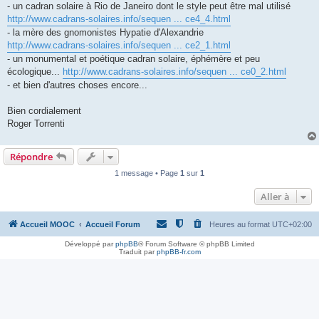
- un cadran solaire à Rio de Janeiro dont le style peut être mal utilisé
http://www.cadrans-solaires.info/sequen ... ce4_4.html
- la mère des gnomonistes Hypatie d'Alexandrie
http://www.cadrans-solaires.info/sequen ... ce2_1.html
- un monumental et poétique cadran solaire, éphémère et peu
écologique...
http://www.cadrans-solaires.info/sequen ... ce0_2.html
- et bien d'autres choses encore...
Bien cordialement
Roger Torrenti
Répondre
1 message • Page
1
sur
1
Aller à
Accueil MOOC
Accueil Forum
Heures au format
UTC+02:00
Développé par
phpBB
® Forum Software © phpBB Limited
Traduit par
phpBB-fr.com