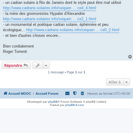
- un cadran solaire à Rio de Janeiro dont le style peut être mal utilisé
http://www.cadrans-solaires.info/sequen ... ce4_4.html
- la mère des gnomonistes Hypatie d'Alexandrie
http://www.cadrans-solaires.info/sequen ... ce2_1.html
- un monumental et poétique cadran solaire, éphémère et peu
écologique...
http://www.cadrans-solaires.info/sequen ... ce0_2.html
- et bien d'autres choses encore...
Bien cordialement
Roger Torrenti
Répondre
1 message • Page
1
sur
1
Aller à
Accueil MOOC
Accueil Forum
Heures au format
UTC+02:00
Développé par
phpBB
® Forum Software © phpBB Limited
Traduit par
phpBB-fr.com