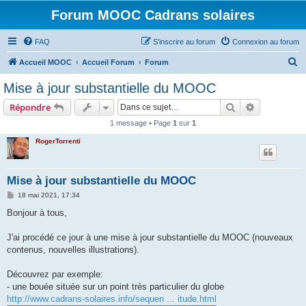
Forum MOOC Cadrans solaires
FAQ
S’inscrire au forum
Connexion au forum
R
Accueil MOOC
Accueil Forum
Forum
e
Mise à jour substantielle du MOOC
c
Rechercher
Recherche 
Répondre
h
1 message • Page
1
sur
1
e
RogerTorrenti
r
c
h
Mise à jour substantielle du MOOC
e
M
18 mai 2021, 17:34
e
r
s
Bonjour à tous,
s
a
g
J'ai procédé ce jour à une mise à jour substantielle du MOOC (nouveaux
e
contenus, nouvelles illustrations).
Découvrez par exemple:
- une bouée située sur un point très particulier du globe
http://www.cadrans-solaires.info/sequen ... itude.html