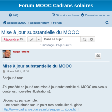
Forum MOOC Cadrans solaires
FAQ
S’inscrire au forum
Connexion au forum
R
Accueil MOOC
Accueil Forum
Forum
e
Mise à jour substantielle du MOOC
c
Rechercher
Recherche 
Répondre
h
1 message • Page
1
sur
1
e
RogerTorrenti
r
c
h
Mise à jour substantielle du MOOC
e
M
18 mai 2021, 17:34
e
r
s
Bonjour à tous,
s
a
g
J'ai procédé ce jour à une mise à jour substantielle du MOOC (nouveaux
e
contenus, nouvelles illustrations).
Découvrez par exemple:
- une bouée située sur un point très particulier du globe
http://www.cadrans-solaires.info/sequen ... itude.html