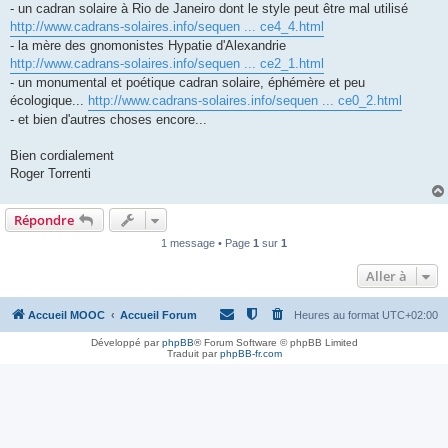
- un cadran solaire à Rio de Janeiro dont le style peut être mal utilisé
http://www.cadrans-solaires.info/sequen ... ce4_4.html
- la mère des gnomonistes Hypatie d'Alexandrie
http://www.cadrans-solaires.info/sequen ... ce2_1.html
- un monumental et poétique cadran solaire, éphémère et peu
écologique...
http://www.cadrans-solaires.info/sequen ... ce0_2.html
- et bien d'autres choses encore...
Bien cordialement
Roger Torrenti
Répondre
1 message • Page
1
sur
1
Aller à
Accueil MOOC
Accueil Forum
Heures au format
UTC+02:00
Développé par
phpBB
® Forum Software © phpBB Limited
Traduit par
phpBB-fr.com