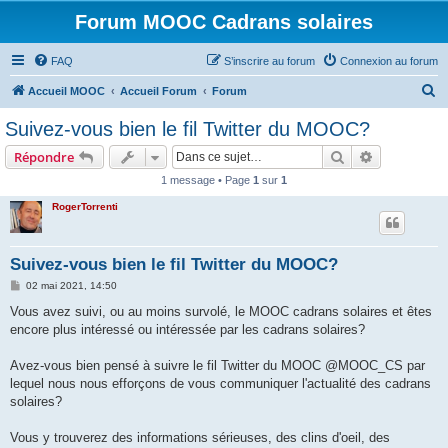
Forum MOOC Cadrans solaires
FAQ
S’inscrire au forum
Connexion au forum
R
Accueil MOOC
Accueil Forum
Forum
e
Suivez-vous bien le fil Twitter du MOOC?
c
Rechercher
Recherche 
Répondre
h
1 message • Page
1
sur
1
e
RogerTorrenti
r
c
h
Suivez-vous bien le fil Twitter du MOOC?
e
M
02 mai 2021, 14:50
e
r
s
Vous avez suivi, ou au moins survolé, le MOOC cadrans solaires et êtes
s
encore plus intéressé ou intéressée par les cadrans solaires?
a
g
e
Avez-vous bien pensé à suivre le fil Twitter du MOOC @MOOC_CS par
lequel nous nous efforçons de vous communiquer l'actualité des cadrans
solaires?
Vous y trouverez des informations sérieuses, des clins d'oeil, des