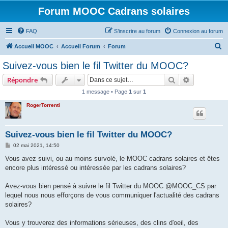
Forum MOOC Cadrans solaires
FAQ
S’inscrire au forum
Connexion au forum
R
Accueil MOOC
Accueil Forum
Forum
e
Suivez-vous bien le fil Twitter du MOOC?
c
Rechercher
Recherche 
Répondre
h
1 message • Page
1
sur
1
e
RogerTorrenti
r
c
h
Suivez-vous bien le fil Twitter du MOOC?
e
M
02 mai 2021, 14:50
e
r
s
Vous avez suivi, ou au moins survolé, le MOOC cadrans solaires et êtes
s
encore plus intéressé ou intéressée par les cadrans solaires?
a
g
e
Avez-vous bien pensé à suivre le fil Twitter du MOOC @MOOC_CS par
lequel nous nous efforçons de vous communiquer l'actualité des cadrans
solaires?
Vous y trouverez des informations sérieuses, des clins d'oeil, des