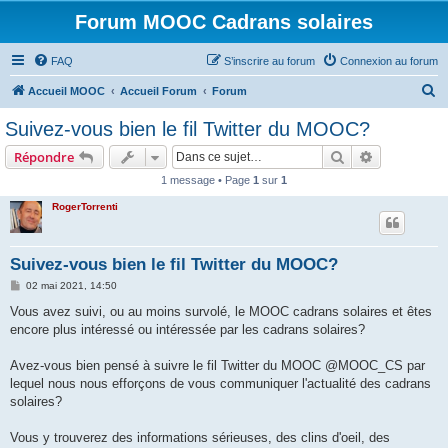
Forum MOOC Cadrans solaires
FAQ
S’inscrire au forum
Connexion au forum
R
Accueil MOOC
Accueil Forum
Forum
e
Suivez-vous bien le fil Twitter du MOOC?
c
Rechercher
Recherche 
Répondre
h
1 message • Page
1
sur
1
e
RogerTorrenti
r
c
h
Suivez-vous bien le fil Twitter du MOOC?
e
M
02 mai 2021, 14:50
e
r
s
Vous avez suivi, ou au moins survolé, le MOOC cadrans solaires et êtes
s
encore plus intéressé ou intéressée par les cadrans solaires?
a
g
e
Avez-vous bien pensé à suivre le fil Twitter du MOOC @MOOC_CS par
lequel nous nous efforçons de vous communiquer l'actualité des cadrans
solaires?
Vous y trouverez des informations sérieuses, des clins d'oeil, des