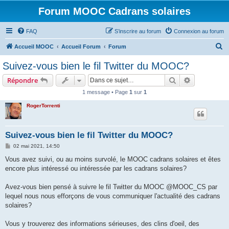
Forum MOOC Cadrans solaires
FAQ
S’inscrire au forum
Connexion au forum
R
Accueil MOOC
Accueil Forum
Forum
e
Suivez-vous bien le fil Twitter du MOOC?
c
Rechercher
Recherche 
Répondre
h
1 message • Page
1
sur
1
e
RogerTorrenti
r
c
h
Suivez-vous bien le fil Twitter du MOOC?
e
M
02 mai 2021, 14:50
e
r
s
Vous avez suivi, ou au moins survolé, le MOOC cadrans solaires et êtes
s
encore plus intéressé ou intéressée par les cadrans solaires?
a
g
e
Avez-vous bien pensé à suivre le fil Twitter du MOOC @MOOC_CS par
lequel nous nous efforçons de vous communiquer l'actualité des cadrans
solaires?
Vous y trouverez des informations sérieuses, des clins d'oeil, des