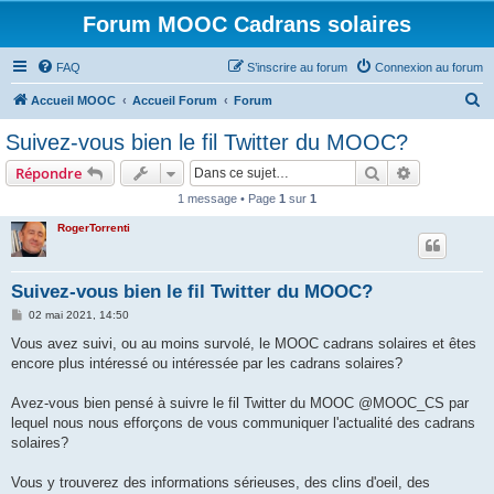
Forum MOOC Cadrans solaires
FAQ
S’inscrire au forum
Connexion au forum
R
Accueil MOOC
Accueil Forum
Forum
e
Suivez-vous bien le fil Twitter du MOOC?
c
Rechercher
Recherche 
Répondre
h
1 message • Page
1
sur
1
e
RogerTorrenti
r
c
h
Suivez-vous bien le fil Twitter du MOOC?
e
M
02 mai 2021, 14:50
e
r
s
Vous avez suivi, ou au moins survolé, le MOOC cadrans solaires et êtes
s
encore plus intéressé ou intéressée par les cadrans solaires?
a
g
e
Avez-vous bien pensé à suivre le fil Twitter du MOOC @MOOC_CS par
lequel nous nous efforçons de vous communiquer l'actualité des cadrans
solaires?
Vous y trouverez des informations sérieuses, des clins d'oeil, des