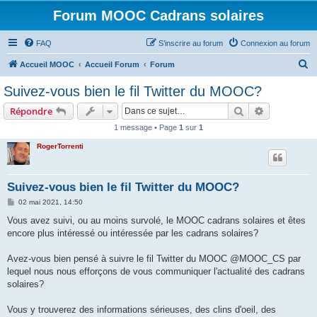
Forum MOOC Cadrans solaires
FAQ
S’inscrire au forum
Connexion au forum
R
Accueil MOOC
Accueil Forum
Forum
e
Suivez-vous bien le fil Twitter du MOOC?
c
Rechercher
Recherche 
Répondre
h
1 message • Page
1
sur
1
e
RogerTorrenti
r
c
h
Suivez-vous bien le fil Twitter du MOOC?
e
M
02 mai 2021, 14:50
e
r
s
Vous avez suivi, ou au moins survolé, le MOOC cadrans solaires et êtes
s
encore plus intéressé ou intéressée par les cadrans solaires?
a
g
e
Avez-vous bien pensé à suivre le fil Twitter du MOOC @MOOC_CS par
lequel nous nous efforçons de vous communiquer l'actualité des cadrans
solaires?
Vous y trouverez des informations sérieuses, des clins d'oeil, des