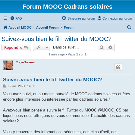
Forum MOOC Cadrans solaires
FAQ
S’inscrire au forum
Connexion au forum
R
Accueil MOOC
Accueil Forum
Forum
e
Suivez-vous bien le fil Twitter du MOOC?
c
Rechercher
Recherche 
Répondre
h
1 message • Page
1
sur
1
e
RogerTorrenti
r
c
h
Suivez-vous bien le fil Twitter du MOOC?
e
M
02 mai 2021, 14:50
e
r
s
Vous avez suivi, ou au moins survolé, le MOOC cadrans solaires et êtes
s
encore plus intéressé ou intéressée par les cadrans solaires?
a
g
e
Avez-vous bien pensé à suivre le fil Twitter du MOOC @MOOC_CS par
lequel nous nous efforçons de vous communiquer l'actualité des cadrans
solaires?
Vous y trouverez des informations sérieuses, des clins d'oeil, des