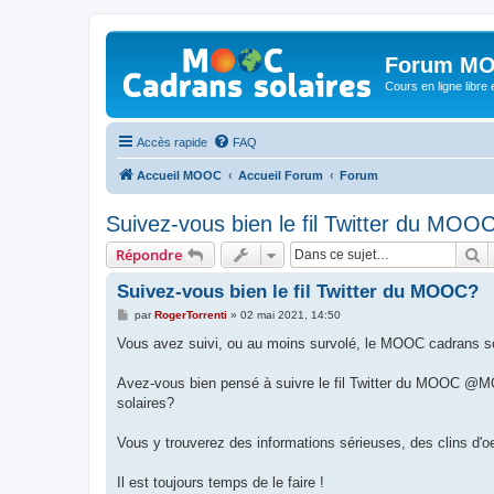
Forum MO
Cours en ligne libre e
Accès rapide
FAQ
Accueil MOOC
Accueil Forum
Forum
Suivez-vous bien le fil Twitter du MOO
R
Répondre
Suivez-vous bien le fil Twitter du MOOC?
M
par
RogerTorrenti
»
02 mai 2021, 14:50
e
s
Vous avez suivi, ou au moins survolé, le MOOC cadrans sol
s
a
g
Avez-vous bien pensé à suivre le fil Twitter du MOOC @M
e
solaires?
Vous y trouverez des informations sérieuses, des clins d'oe
Il est toujours temps de le faire !