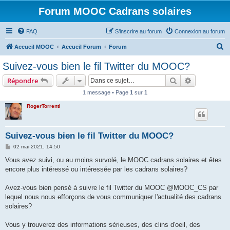
Forum MOOC Cadrans solaires
FAQ
S’inscrire au forum
Connexion au forum
R
Accueil MOOC
Accueil Forum
Forum
e
Suivez-vous bien le fil Twitter du MOOC?
c
Rechercher
Recherche 
Répondre
h
1 message • Page
1
sur
1
e
RogerTorrenti
r
c
h
Suivez-vous bien le fil Twitter du MOOC?
e
M
02 mai 2021, 14:50
e
r
s
Vous avez suivi, ou au moins survolé, le MOOC cadrans solaires et êtes
s
encore plus intéressé ou intéressée par les cadrans solaires?
a
g
e
Avez-vous bien pensé à suivre le fil Twitter du MOOC @MOOC_CS par
lequel nous nous efforçons de vous communiquer l'actualité des cadrans
solaires?
Vous y trouverez des informations sérieuses, des clins d'oeil, des