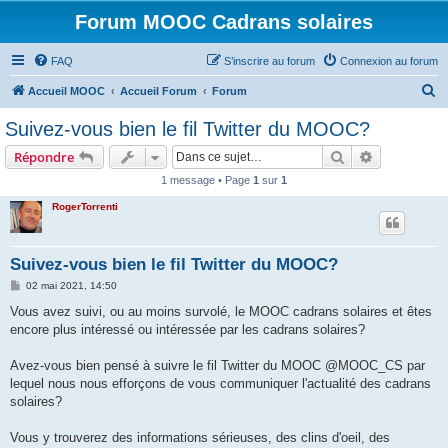
Forum MOOC Cadrans solaires
FAQ
S’inscrire au forum
Connexion au forum
R
Accueil MOOC
Accueil Forum
Forum
e
Suivez-vous bien le fil Twitter du MOOC?
c
Rechercher
Recherche 
Répondre
h
1 message • Page
1
sur
1
e
RogerTorrenti
r
c
h
Suivez-vous bien le fil Twitter du MOOC?
e
M
02 mai 2021, 14:50
e
r
s
Vous avez suivi, ou au moins survolé, le MOOC cadrans solaires et êtes
s
encore plus intéressé ou intéressée par les cadrans solaires?
a
g
e
Avez-vous bien pensé à suivre le fil Twitter du MOOC @MOOC_CS par
lequel nous nous efforçons de vous communiquer l'actualité des cadrans
solaires?
Vous y trouverez des informations sérieuses, des clins d'oeil, des