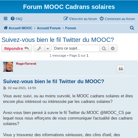
Forum MOOC Cadrans solaires
FAQ
S’inscrire au forum
Connexion au forum
R
Accueil MOOC
Accueil Forum
Forum
e
Suivez-vous bien le fil Twitter du MOOC?
c
Rechercher
Recherche 
Répondre
h
1 message • Page
1
sur
1
e
RogerTorrenti
r
c
h
Suivez-vous bien le fil Twitter du MOOC?
e
M
02 mai 2021, 14:50
e
r
s
Vous avez suivi, ou au moins survolé, le MOOC cadrans solaires et êtes
s
encore plus intéressé ou intéressée par les cadrans solaires?
a
g
e
Avez-vous bien pensé à suivre le fil Twitter du MOOC @MOOC_CS par
lequel nous nous efforçons de vous communiquer l'actualité des cadrans
solaires?
Vous y trouverez des informations sérieuses, des clins d'oeil, des