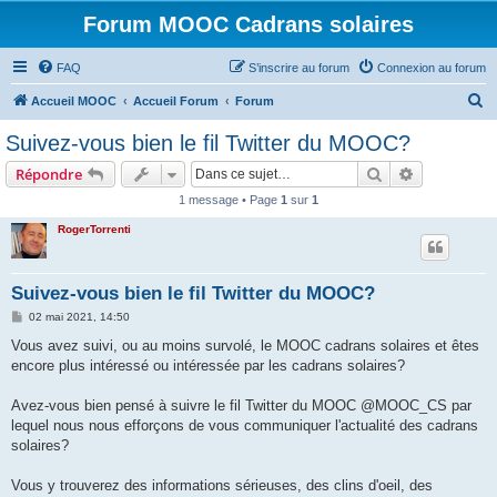
Forum MOOC Cadrans solaires
FAQ
S’inscrire au forum
Connexion au forum
R
Accueil MOOC
Accueil Forum
Forum
e
Suivez-vous bien le fil Twitter du MOOC?
c
Rechercher
Recherche 
Répondre
h
1 message • Page
1
sur
1
e
RogerTorrenti
r
c
h
Suivez-vous bien le fil Twitter du MOOC?
e
M
02 mai 2021, 14:50
e
r
s
Vous avez suivi, ou au moins survolé, le MOOC cadrans solaires et êtes
s
encore plus intéressé ou intéressée par les cadrans solaires?
a
g
e
Avez-vous bien pensé à suivre le fil Twitter du MOOC @MOOC_CS par
lequel nous nous efforçons de vous communiquer l'actualité des cadrans
solaires?
Vous y trouverez des informations sérieuses, des clins d'oeil, des