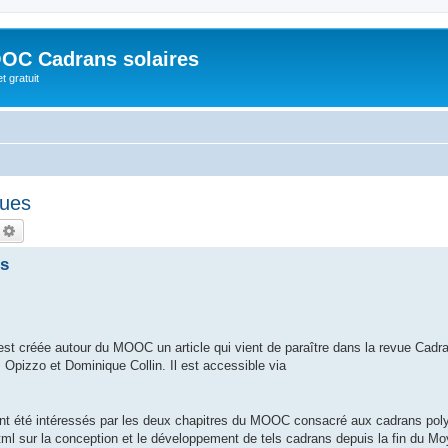
OC Cadrans solaires
t gratuit
ques
echercher
Recherche avancée
es
st créée autour du MOOC un article qui vient de paraître dans la revue Cadra
s Opizzo et Dominique Collin. Il est accessible via
ant été intéressés par les deux chapitres du MOOC consacré aux cadrans poly
tml sur la conception et le développement de tels cadrans depuis la fin du Mo