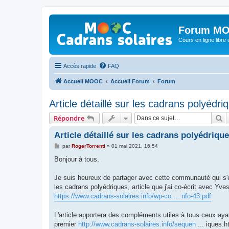
Forum MO
Cours en ligne libre e
Accès rapide
FAQ
Accueil MOOC
Accueil Forum
Forum
Article détaillé sur les cadrans polyédri
R
Répondre
Article détaillé sur les cadrans polyédriqu
M
par
RogerTorrenti
»
01 mai 2021, 16:54
e
s
Bonjour à tous,
s
a
g
Je suis heureux de partager avec cette communauté qui s'e
e
les cadrans polyédriques, article que j'ai co-écrit avec Yve
https://www.cadrans-solaires.info/wp-co ... nfo-43.pdf
L'article apportera des compléments utiles à tous ceux ay
premier
http://www.cadrans-solaires.info/sequen
... iques.h