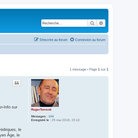
Rechercher
Recherche avancé
S’inscrire au forum
Connexion au forum
1 message • Page
1
sur
1
n-Info sur
RogerTorrenti
Messages :
164
Enregistré le :
25 mai 2018, 15:12
édriques, le
yen Âge, le