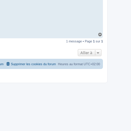
H
a
1 message • Page
1
sur
1
u
t
Aller à
rum
Supprimer les cookies du forum
Heures au format
UTC+02:00