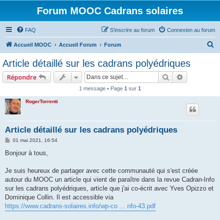
Forum MOOC Cadrans solaires
FAQ
S’inscrire au forum
Connexion au forum
R
Accueil MOOC
Accueil Forum
Forum
e
Article détaillé sur les cadrans polyédriques
c
Rechercher
Recherche 
Répondre
h
1 message • Page
1
sur
1
e
RogerTorrenti
r
c
h
Article détaillé sur les cadrans polyédriques
e
M
01 mai 2021, 16:54
e
r
s
Bonjour à tous,
s
a
g
Je suis heureux de partager avec cette communauté qui s'est créée
e
autour du MOOC un article qui vient de paraître dans la revue Cadran-Info
sur les cadrans polyédriques, article que j'ai co-écrit avec Yves Opizzo et
Dominique Collin. Il est accessible via
https://www.cadrans-solaires.info/wp-co ... nfo-43.pdf