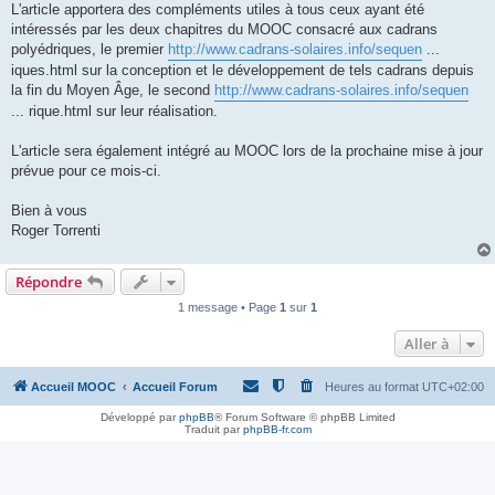
L'article apportera des compléments utiles à tous ceux ayant été
intéressés par les deux chapitres du MOOC consacré aux cadrans
polyédriques, le premier
http://www.cadrans-solaires.info/sequen
...
iques.html sur la conception et le développement de tels cadrans depuis
la fin du Moyen Âge, le second
http://www.cadrans-solaires.info/sequen
... rique.html sur leur réalisation.
L'article sera également intégré au MOOC lors de la prochaine mise à jour
prévue pour ce mois-ci.
Bien à vous
Roger Torrenti
Répondre
1 message • Page
1
sur
1
Aller à
Accueil MOOC
Accueil Forum
Heures au format
UTC+02:00
Développé par
phpBB
® Forum Software © phpBB Limited
Traduit par
phpBB-fr.com