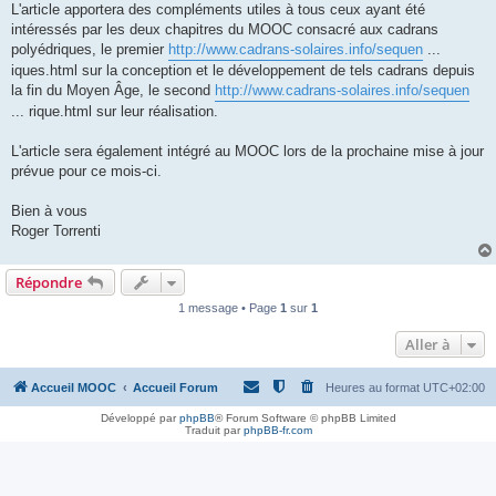
L'article apportera des compléments utiles à tous ceux ayant été
intéressés par les deux chapitres du MOOC consacré aux cadrans
polyédriques, le premier
http://www.cadrans-solaires.info/sequen
...
iques.html sur la conception et le développement de tels cadrans depuis
la fin du Moyen Âge, le second
http://www.cadrans-solaires.info/sequen
... rique.html sur leur réalisation.
L'article sera également intégré au MOOC lors de la prochaine mise à jour
prévue pour ce mois-ci.
Bien à vous
Roger Torrenti
Répondre
1 message • Page
1
sur
1
Aller à
Accueil MOOC
Accueil Forum
Heures au format
UTC+02:00
Développé par
phpBB
® Forum Software © phpBB Limited
Traduit par
phpBB-fr.com