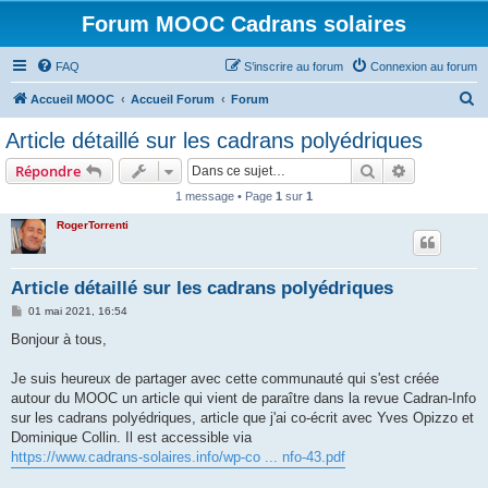
Forum MOOC Cadrans solaires
FAQ
S’inscrire au forum
Connexion au forum
R
Accueil MOOC
Accueil Forum
Forum
e
Article détaillé sur les cadrans polyédriques
c
Rechercher
Recherche 
Répondre
h
1 message • Page
1
sur
1
e
RogerTorrenti
r
c
h
Article détaillé sur les cadrans polyédriques
e
M
01 mai 2021, 16:54
e
r
s
Bonjour à tous,
s
a
g
Je suis heureux de partager avec cette communauté qui s'est créée
e
autour du MOOC un article qui vient de paraître dans la revue Cadran-Info
sur les cadrans polyédriques, article que j'ai co-écrit avec Yves Opizzo et
Dominique Collin. Il est accessible via
https://www.cadrans-solaires.info/wp-co ... nfo-43.pdf