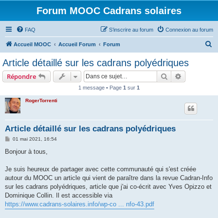
Forum MOOC Cadrans solaires
FAQ
S’inscrire au forum
Connexion au forum
R
Accueil MOOC
Accueil Forum
Forum
e
Article détaillé sur les cadrans polyédriques
c
Rechercher
Recherche 
Répondre
h
1 message • Page
1
sur
1
e
RogerTorrenti
r
c
h
Article détaillé sur les cadrans polyédriques
e
M
01 mai 2021, 16:54
e
r
s
Bonjour à tous,
s
a
g
Je suis heureux de partager avec cette communauté qui s'est créée
e
autour du MOOC un article qui vient de paraître dans la revue Cadran-Info
sur les cadrans polyédriques, article que j'ai co-écrit avec Yves Opizzo et
Dominique Collin. Il est accessible via
https://www.cadrans-solaires.info/wp-co ... nfo-43.pdf