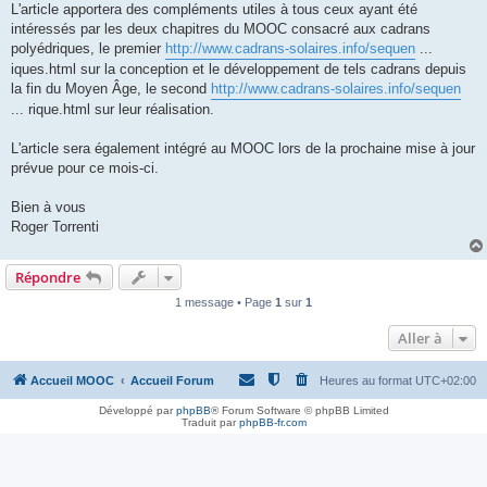
L'article apportera des compléments utiles à tous ceux ayant été
intéressés par les deux chapitres du MOOC consacré aux cadrans
polyédriques, le premier
http://www.cadrans-solaires.info/sequen
...
iques.html sur la conception et le développement de tels cadrans depuis
la fin du Moyen Âge, le second
http://www.cadrans-solaires.info/sequen
... rique.html sur leur réalisation.
L'article sera également intégré au MOOC lors de la prochaine mise à jour
prévue pour ce mois-ci.
Bien à vous
Roger Torrenti
Répondre
1 message • Page
1
sur
1
Aller à
Accueil MOOC
Accueil Forum
Heures au format
UTC+02:00
Développé par
phpBB
® Forum Software © phpBB Limited
Traduit par
phpBB-fr.com