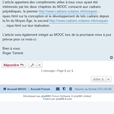
L'article apportera des compléments utiles à tous ceux ayant été
intéressés par les deux chapitres du MOOC consacré aux cadrans
polyédriques, le premier
http://www.cadrans-solaires.info/sequen
...
iques.html sur la conception et le développement de tels cadrans depuis
la fin du Moyen Âge, le second
http://www.cadrans-solaires.info/sequen
... rique.html sur leur réalisation.
L'article sera également intégré au MOOC lors de la prochaine mise à jour
prévue pour ce mois-ci.
Bien à vous
Roger Torrenti
Répondre
1 message • Page
1
sur
1
Aller à
Accueil MOOC
Accueil Forum
Heures au format
UTC+02:00
Développé par
phpBB
® Forum Software © phpBB Limited
Traduit par
phpBB-fr.com