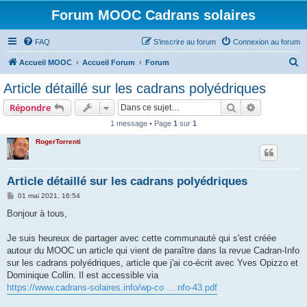
Forum MOOC Cadrans solaires
FAQ
S’inscrire au forum
Connexion au forum
R
Accueil MOOC
Accueil Forum
Forum
e
Article détaillé sur les cadrans polyédriques
c
Rechercher
Recherche 
Répondre
h
1 message • Page
1
sur
1
e
RogerTorrenti
r
c
h
Article détaillé sur les cadrans polyédriques
e
M
01 mai 2021, 16:54
e
r
s
Bonjour à tous,
s
a
g
Je suis heureux de partager avec cette communauté qui s'est créée
e
autour du MOOC un article qui vient de paraître dans la revue Cadran-Info
sur les cadrans polyédriques, article que j'ai co-écrit avec Yves Opizzo et
Dominique Collin. Il est accessible via
https://www.cadrans-solaires.info/wp-co ... nfo-43.pdf