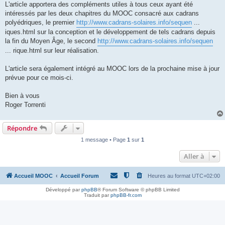
L'article apportera des compléments utiles à tous ceux ayant été
intéressés par les deux chapitres du MOOC consacré aux cadrans
polyédriques, le premier
http://www.cadrans-solaires.info/sequen
...
iques.html sur la conception et le développement de tels cadrans depuis
la fin du Moyen Âge, le second
http://www.cadrans-solaires.info/sequen
... rique.html sur leur réalisation.
L'article sera également intégré au MOOC lors de la prochaine mise à jour
prévue pour ce mois-ci.
Bien à vous
Roger Torrenti
Répondre
1 message • Page
1
sur
1
Aller à
Accueil MOOC
Accueil Forum
Heures au format
UTC+02:00
Développé par
phpBB
® Forum Software © phpBB Limited
Traduit par
phpBB-fr.com