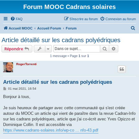
Forum MOOC Cadrans solaires
FAQ
S’inscrire au forum
Connexion au forum
R
Accueil MOOC
Accueil Forum
Forum
e
Article détaillé sur les cadrans polyédriques
c
Rechercher
Recherche 
Répondre
h
1 message • Page
1
sur
1
e
RogerTorrenti
r
c
h
Article détaillé sur les cadrans polyédriques
e
M
01 mai 2021, 16:54
e
r
s
Bonjour à tous,
s
a
g
Je suis heureux de partager avec cette communauté qui s'est créée
e
autour du MOOC un article qui vient de paraître dans la revue Cadran-Info
sur les cadrans polyédriques, article que j'ai co-écrit avec Yves Opizzo et
Dominique Collin. Il est accessible via
https://www.cadrans-solaires.info/wp-co ... nfo-43.pdf