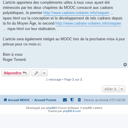
L'article apportera des compléments utiles à tous ceux ayant été
intéressés par les deux chapitres du MOOC consacré aux cadrans
polyédriques, le premier
http://www.cadrans-solaires.info/sequen
...
iques.html sur la conception et le développement de tels cadrans depuis
la fin du Moyen Âge, le second
http://www.cadrans-solaires.info/sequen
... rique.html sur leur réalisation.
L'article sera également intégré au MOOC lors de la prochaine mise à jour
prévue pour ce mois-ci.
Bien à vous
Roger Torrenti
Répondre
1 message • Page
1
sur
1
Aller à
Accueil MOOC
Accueil Forum
Heures au format
UTC+02:00
Développé par
phpBB
® Forum Software © phpBB Limited
Traduit par
phpBB-fr.com