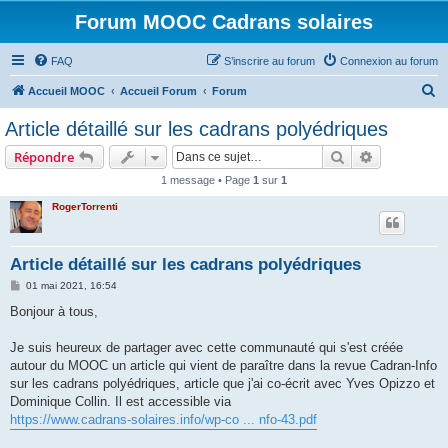
Forum MOOC Cadrans solaires
FAQ
S’inscrire au forum
Connexion au forum
R
Accueil MOOC
Accueil Forum
Forum
e
Article détaillé sur les cadrans polyédriques
c
Rechercher
Recherche 
Répondre
h
1 message • Page
1
sur
1
e
RogerTorrenti
r
c
h
Article détaillé sur les cadrans polyédriques
e
M
01 mai 2021, 16:54
e
r
s
Bonjour à tous,
s
a
g
Je suis heureux de partager avec cette communauté qui s'est créée
e
autour du MOOC un article qui vient de paraître dans la revue Cadran-Info
sur les cadrans polyédriques, article que j'ai co-écrit avec Yves Opizzo et
Dominique Collin. Il est accessible via
https://www.cadrans-solaires.info/wp-co ... nfo-43.pdf