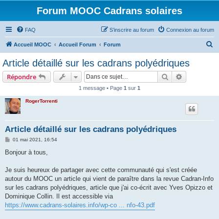
Forum MOOC Cadrans solaires
FAQ
S’inscrire au forum
Connexion au forum
R
Accueil MOOC
Accueil Forum
Forum
e
Article détaillé sur les cadrans polyédriques
c
Rechercher
Recherche 
Répondre
h
1 message • Page
1
sur
1
e
RogerTorrenti
r
c
h
Article détaillé sur les cadrans polyédriques
e
M
01 mai 2021, 16:54
e
r
s
Bonjour à tous,
s
a
g
Je suis heureux de partager avec cette communauté qui s'est créée
e
autour du MOOC un article qui vient de paraître dans la revue Cadran-Info
sur les cadrans polyédriques, article que j'ai co-écrit avec Yves Opizzo et
Dominique Collin. Il est accessible via
https://www.cadrans-solaires.info/wp-co ... nfo-43.pdf