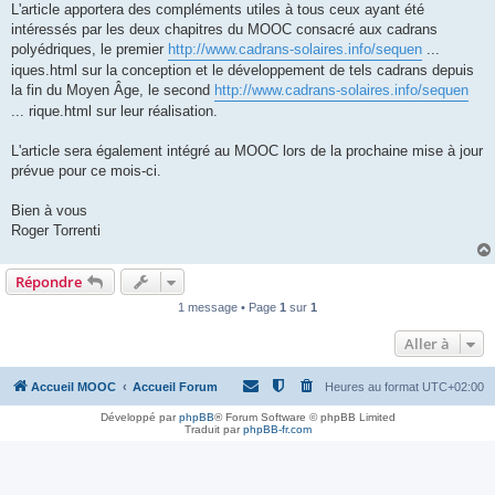
L'article apportera des compléments utiles à tous ceux ayant été
intéressés par les deux chapitres du MOOC consacré aux cadrans
polyédriques, le premier
http://www.cadrans-solaires.info/sequen
...
iques.html sur la conception et le développement de tels cadrans depuis
la fin du Moyen Âge, le second
http://www.cadrans-solaires.info/sequen
... rique.html sur leur réalisation.
L'article sera également intégré au MOOC lors de la prochaine mise à jour
prévue pour ce mois-ci.
Bien à vous
Roger Torrenti
Répondre
1 message • Page
1
sur
1
Aller à
Accueil MOOC
Accueil Forum
Heures au format
UTC+02:00
Développé par
phpBB
® Forum Software © phpBB Limited
Traduit par
phpBB-fr.com