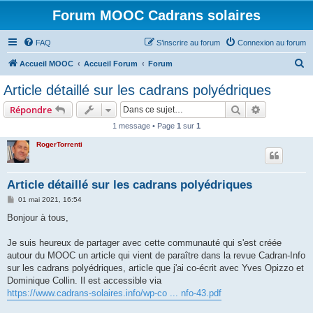
Forum MOOC Cadrans solaires
FAQ
S’inscrire au forum
Connexion au forum
R
Accueil MOOC
Accueil Forum
Forum
e
Article détaillé sur les cadrans polyédriques
c
Rechercher
Recherche 
Répondre
h
1 message • Page
1
sur
1
e
RogerTorrenti
r
c
h
Article détaillé sur les cadrans polyédriques
e
M
01 mai 2021, 16:54
e
r
s
Bonjour à tous,
s
a
g
Je suis heureux de partager avec cette communauté qui s'est créée
e
autour du MOOC un article qui vient de paraître dans la revue Cadran-Info
sur les cadrans polyédriques, article que j'ai co-écrit avec Yves Opizzo et
Dominique Collin. Il est accessible via
https://www.cadrans-solaires.info/wp-co ... nfo-43.pdf