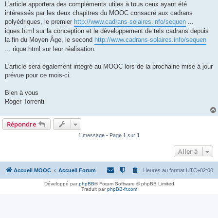
L'article apportera des compléments utiles à tous ceux ayant été
intéressés par les deux chapitres du MOOC consacré aux cadrans
polyédriques, le premier
http://www.cadrans-solaires.info/sequen
...
iques.html sur la conception et le développement de tels cadrans depuis
la fin du Moyen Âge, le second
http://www.cadrans-solaires.info/sequen
... rique.html sur leur réalisation.
L'article sera également intégré au MOOC lors de la prochaine mise à jour
prévue pour ce mois-ci.
Bien à vous
Roger Torrenti
Répondre
1 message • Page
1
sur
1
Aller à
Accueil MOOC
Accueil Forum
Heures au format
UTC+02:00
Développé par
phpBB
® Forum Software © phpBB Limited
Traduit par
phpBB-fr.com