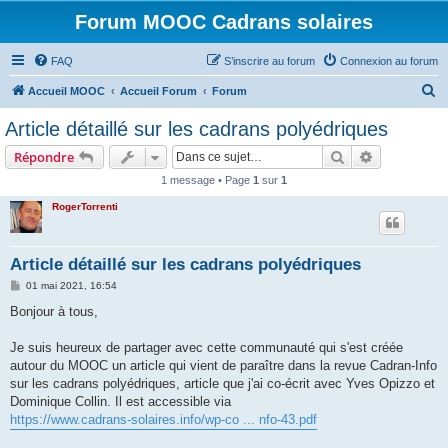
Forum MOOC Cadrans solaires
FAQ
S’inscrire au forum
Connexion au forum
R
Accueil MOOC
Accueil Forum
Forum
e
Article détaillé sur les cadrans polyédriques
c
Rechercher
Recherche 
Répondre
h
1 message • Page
1
sur
1
e
RogerTorrenti
r
c
h
Article détaillé sur les cadrans polyédriques
e
M
01 mai 2021, 16:54
e
r
s
Bonjour à tous,
s
a
g
Je suis heureux de partager avec cette communauté qui s'est créée
e
autour du MOOC un article qui vient de paraître dans la revue Cadran-Info
sur les cadrans polyédriques, article que j'ai co-écrit avec Yves Opizzo et
Dominique Collin. Il est accessible via
https://www.cadrans-solaires.info/wp-co ... nfo-43.pdf