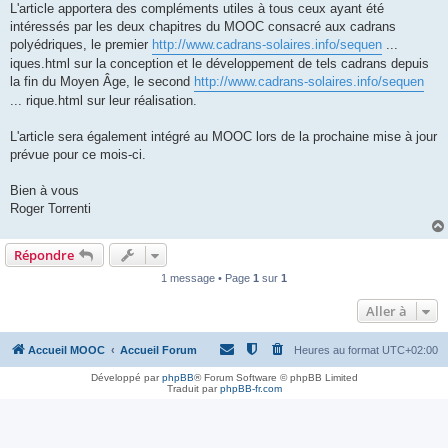
L'article apportera des compléments utiles à tous ceux ayant été
intéressés par les deux chapitres du MOOC consacré aux cadrans
polyédriques, le premier
http://www.cadrans-solaires.info/sequen
...
iques.html sur la conception et le développement de tels cadrans depuis
la fin du Moyen Âge, le second
http://www.cadrans-solaires.info/sequen
... rique.html sur leur réalisation.
L'article sera également intégré au MOOC lors de la prochaine mise à jour
prévue pour ce mois-ci.
Bien à vous
Roger Torrenti
Répondre
1 message • Page
1
sur
1
Aller à
Accueil MOOC
Accueil Forum
Heures au format
UTC+02:00
Développé par
phpBB
® Forum Software © phpBB Limited
Traduit par
phpBB-fr.com