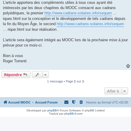
L'article apportera des compléments utiles à tous ceux ayant été
intéressés par les deux chapitres du MOOC consacré aux cadrans
polyédriques, le premier
http://www.cadrans-solaires.info/sequen
...
iques.html sur la conception et le développement de tels cadrans depuis
la fin du Moyen Âge, le second
http://www.cadrans-solaires.info/sequen
... rique.html sur leur réalisation.
L'article sera également intégré au MOOC lors de la prochaine mise à jour
prévue pour ce mois-ci.
Bien à vous
Roger Torrenti
Répondre
1 message • Page
1
sur
1
Aller à
Accueil MOOC
Accueil Forum
Heures au format
UTC+02:00
Développé par
phpBB
® Forum Software © phpBB Limited
Traduit par
phpBB-fr.com