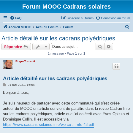
Forum MOOC Cadrans solaires
FAQ
S’inscrire au forum
Connexion au forum
R
Accueil MOOC
Accueil Forum
Forum
e
Article détaillé sur les cadrans polyédriques
c
Rechercher
Recherche 
Répondre
h
1 message • Page
1
sur
1
e
RogerTorrenti
r
c
h
Article détaillé sur les cadrans polyédriques
e
M
01 mai 2021, 16:54
e
r
s
Bonjour à tous,
s
a
g
Je suis heureux de partager avec cette communauté qui s'est créée
e
autour du MOOC un article qui vient de paraître dans la revue Cadran-Info
sur les cadrans polyédriques, article que j'ai co-écrit avec Yves Opizzo et
Dominique Collin. Il est accessible via
https://www.cadrans-solaires.info/wp-co ... nfo-43.pdf